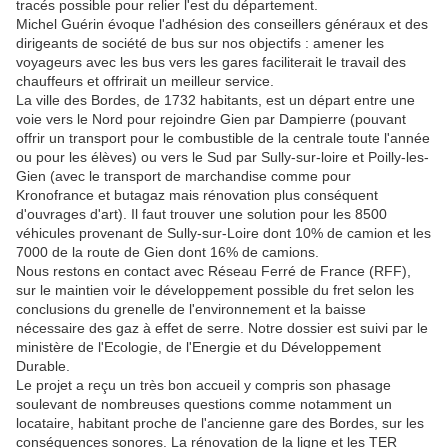
tracés possible pour relier l'est du département.
Michel Guérin évoque l'adhésion des conseillers généraux et des
dirigeants de société de bus sur nos objectifs : amener les
voyageurs avec les bus vers les gares faciliterait le travail des
chauffeurs et offrirait un meilleur service.
La ville des Bordes, de 1732 habitants, est un départ entre une
voie vers le Nord pour rejoindre Gien par Dampierre (pouvant
offrir un transport pour le combustible de la centrale toute l'année
ou pour les élèves) ou vers le Sud par Sully-sur-loire et Poilly-les-
Gien (avec le transport de marchandise comme pour
Kronofrance et butagaz mais rénovation plus conséquent
d'ouvrages d'art). Il faut trouver une solution pour les 8500
véhicules provenant de Sully-sur-Loire dont 10% de camion et les
7000 de la route de Gien dont 16% de camions.
Nous restons en contact avec Réseau Ferré de France (RFF),
sur le maintien voir le développement possible du fret selon les
conclusions du grenelle de l'environnement et la baisse
nécessaire des gaz à effet de serre. Notre dossier est suivi par le
ministère de l'Ecologie, de l'Energie et du Développement
Durable.
Le projet a reçu un très bon accueil y compris son phasage
soulevant de nombreuses questions comme notamment un
locataire, habitant proche de l'ancienne gare des Bordes, sur les
conséquences sonores. La rénovation de la ligne et les TER