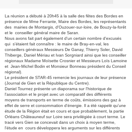
La réunion a débuté à 20h45 à la salle des fêtes des Bordes en
présence de Mme Ferrante, Maire des Bordes, les représentants
des mairies de Montargis, d'Ouzouer-sur-loire, de Bouzy-la-forêt
et le conseiller général maire de Saran.
Nous avons fait part également d'un certain nombre d'excusés
qui s'étaient fait connaître : le maire de Bray-en-val, les
conseillers généraux Messieurs De Ganay, Thierry Soler, David
Thiberge, Daniel Mériau et Ivan Sorgniard ainsi que les conseiller
régionaux Madame Moïsette Crosnier et Messieurs Loïs Lamoine
et Jean-Michel Bodin et Monsieur Bonneau président du Conseil
régional).
Le président de STAR-45 remercie les journaux de leur présence
(Journal de Gien et la République du Centre).
Daniel Tournez présente un diaporama sur l'historique de
l'association et le projet avec un comparatif des différents
moyens de transports en terme de coûts, émissions des gaz à
effet de serre et consommation d'énergie. Il a été rappelé qu'une
étude de la Région était en cours et que probablement, la partie
Orléans Châteauneuf sur Loire sera privilégiée à court terme. Le
tracé vers Gien se concevait dans un choix à moyen terme,
l'étude en cours développera les arguments sur les différents