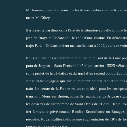
M. Tournez, président, remercie les divers médias comme le journa
maire M. Gibey.
Il a présenté par diaporama l'état de la situation actuelle comme 
jean de Braye et Orléans) ou le coût d’une voiture. En démonst
trajet Paris – Orléans revient mensuellement à 600€ pour une voit
Nous souhaitions rencontrer la population du sud de la Loire pou
pont de Jargeau – Saint Denis de l’hôtel qui atteint 15525 véhicu
sur le projet de la déviation et du tracé d’un second pont prévu po
sur le trafic voyageur que sur le trafic fret pour la réduction des 
train. Le centre de la France est un coin idéal pour les entrepris
transport. Monsieur Breton, conseiller municipal de Jargeau sign
les dessertes de l’aérodrome de Saint Denis de l’Hôtel. Daniel tou
fret ferroviaire privé comme Baudin, Kronofrance ou Butagaz, p
résoudre. Roger Ruffier indique une augmentation de 19% de fré
toutes les lignes régionales.