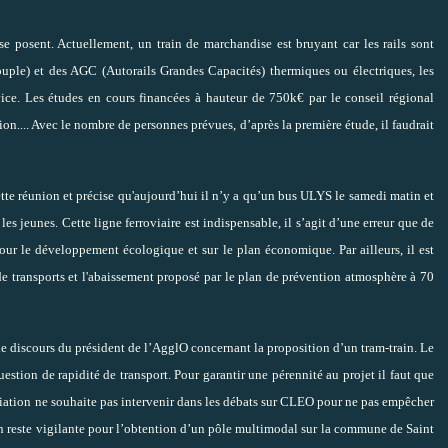
 se posent. Actuellement, un train de marchandise est bruyant car les rails sont
 souple) et des AGC (Autorails Grandes Capacités) thermiques ou électriques, les
ice. Les études en cours financées à hauteur de 750k€ par le conseil régional
tion.... Avec le nombre de personnes prévues, d’après la première étude, il faudrait
ette réunion et précise qu'aujourd’hui il n’y a qu’un bus ULYS le samedi matin et
es jeunes. Cette ligne ferroviaire est indispensable, il s’agit d’une erreur que de
pour le développement écologique et sur le plan économique. Par ailleurs, il est
de transports et l'abaissement proposé par le plan de prévention atmosphère à 70
e discours du président de l’AgglO concernant la proposition d’un tram-train. Le
stion de rapidité de transport. Pour garantir une pérennité au projet il faut que
sociation ne souhaite pas intervenir dans les débats sur CLEO pour ne pas empêcher
on reste vigilante pour l’obtention d’un pôle multimodal sur la commune de Saint