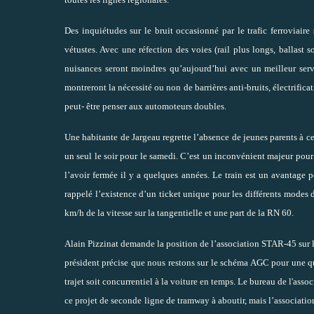
Des inquiétudes sur le bruit occasionné par le trafic ferroviaire
vétustes. Avec une réfection des voies (rail plus longs, ballast
nuisances seront moindres qu’aujourd’hui avec un meilleur serv
montreront la nécessité ou non de barrières anti-bruits, électrifica
peut- être penser aux automoteurs doubles.
Une habitante de Jargeau regrette l’absence de jeunes parents à c
un seul le soir pour le samedi. C’est un inconvénient majeur pour l
l’avoir fermée il y a quelques années. Le train est un avantage 
rappelé l’existence d’un ticket unique pour les différents modes 
km/h de la vitesse sur la tangentielle et une part de la RN 60.
Alain Pizzinat demande la position de l’association STAR-45 sur l
président précise que nous restons sur le schéma AGC pour une que
trajet soit concurrentiel à la voiture en temps. Le bureau de l'as
ce projet de seconde ligne de tramway à aboutir, mais l’associati