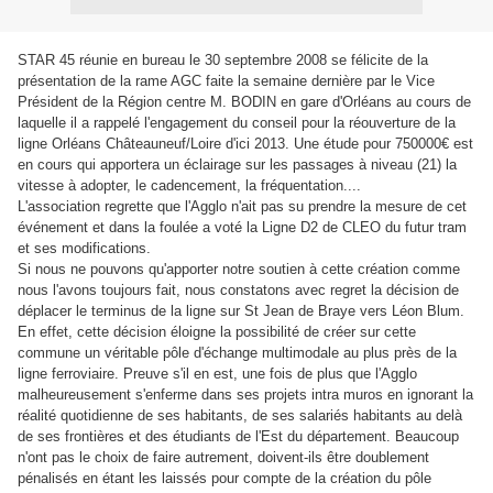
STAR 45 réunie en bureau le 30 septembre 2008 se félicite de la
présentation de la rame AGC faite la semaine dernière par le Vice
Président de la Région centre M. BODIN en gare d'Orléans au cours de
laquelle il a rappelé l'engagement du conseil pour la réouverture de la
ligne Orléans Châteauneuf/Loire d'ici 2013. Une étude pour 750000€ est
en cours qui apportera un éclairage sur les passages à niveau (21) la
vitesse à adopter, le cadencement, la fréquentation....
L'association regrette que l'Agglo n'ait pas su prendre la mesure de cet
événement et dans la foulée a voté la Ligne D2 de CLEO du futur tram
et ses modifications.
Si nous ne pouvons qu'apporter notre soutien à cette création comme
nous l'avons toujours fait, nous constatons avec regret la décision de
déplacer le terminus de la ligne sur St Jean de Braye vers Léon Blum.
En effet, cette décision éloigne la possibilité de créer sur cette
commune un véritable pôle d'échange multimodale au plus près de la
ligne ferroviaire. Preuve s'il en est, une fois de plus que l'Agglo
malheureusement s'enferme dans ses projets intra muros en ignorant la
réalité quotidienne de ses habitants, de ses salariés habitants au delà
de ses frontières et des étudiants de l'Est du département. Beaucoup
n'ont pas le choix de faire autrement, doivent-ils être doublement
pénalisés en étant les laissés pour compte de la création du pôle