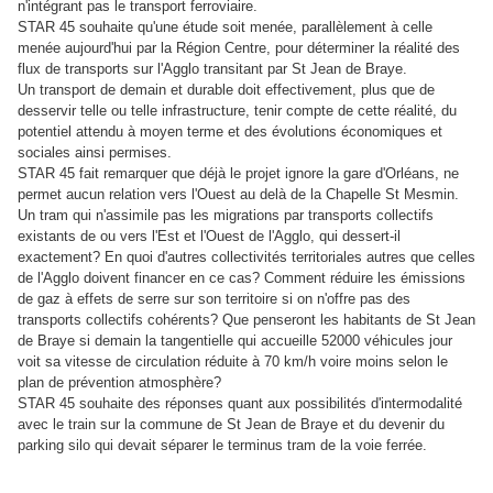
n'intégrant pas le transport ferroviaire.
STAR 45 souhaite qu'une étude soit menée, parallèlement à celle
menée aujourd'hui par la Région Centre, pour déterminer la réalité des
flux de transports sur l'Agglo transitant par St Jean de Braye.
Un transport de demain et durable doit effectivement, plus que de
desservir telle ou telle infrastructure, tenir compte de cette réalité, du
potentiel attendu à moyen terme et des évolutions économiques et
sociales ainsi permises.
STAR 45 fait remarquer que déjà le projet ignore la gare d'Orléans, ne
permet aucun relation vers l'Ouest au delà de la Chapelle St Mesmin.
Un tram qui n'assimile pas les migrations par transports collectifs
existants de ou vers l'Est et l'Ouest de l'Agglo, qui dessert-il
exactement? En quoi d'autres collectivités territoriales autres que celles
de l'Agglo doivent financer en ce cas? Comment réduire les émissions
de gaz à effets de serre sur son territoire si on n'offre pas des
transports collectifs cohérents? Que penseront les habitants de St Jean
de Braye si demain la tangentielle qui accueille 52000 véhicules jour
voit sa vitesse de circulation réduite à 70 km/h voire moins selon le
plan de prévention atmosphère?
STAR 45 souhaite des réponses quant aux possibilités d'intermodalité
avec le train sur la commune de St Jean de Braye et du devenir du
parking silo qui devait séparer le terminus tram de la voie ferrée.