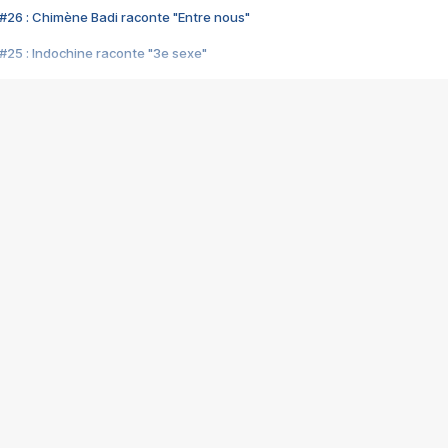
#26 : Chimène Badi raconte "Entre nous"
#25 : Indochine raconte "3e sexe"
#24 : Zaho raconte "C'est chelou"
#23 : Patrick Bruel raconte "Au café des délices"
#22 : Kyo raconte "Le chemin"
#21 : Nolwenn Leroy raconte "Cassé"
#20 : Patrick Hernandez raconte "Born to be alive"
#19 : Lorie raconte "Près de moi"
#18 : Michael Jones raconte "A nos actes manqués" (avec Jean-Jacque
#17 : Khaled raconte "Aïcha"
#16 : Corneille raconte "Parce qu'on vient de loin"
#15 : Indochine raconte "L'aventurier"