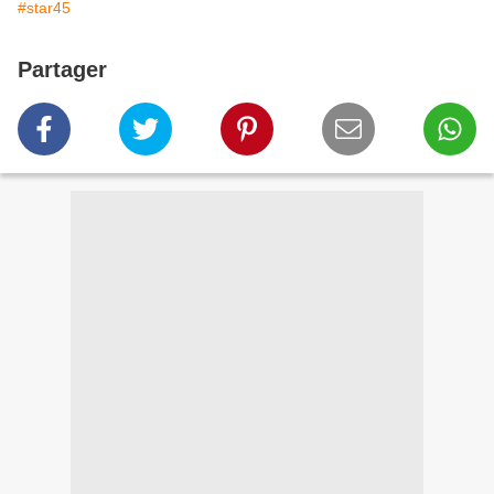
#star45
Partager