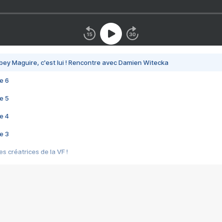
bey Maguire, c'est lui ! Rencontre avec Damien Witecka
e 6
e 5
e 4
e 3
s créatrices de la VF !
e 2
e 1
e Mektoub My Love arrive enfin ! Rencontre avec Shaïn Boumedine et Sal