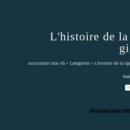
L'histoire de la
g
association Star-45
>
Categories
>
L'histoire de la li
hist
0
Historique ligne Or