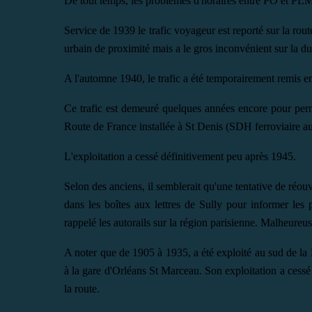
De tout temps, les problèmes d'horaires entre PO et PLM 
Service de 1939 le trafic voyageur est reporté sur la route
urbain de proximité mais a le gros inconvénient sur la 
A l'automne 1940, le trafic a été temporairement remis en
Ce trafic est demeuré quelques années encore pour perme
Route de France installée à St Denis (SDH ferroviaire au
L'exploitation a cessé définitivement peu après 1945.
Selon des anciens, il semblerait qu'une tentative de réou
dans les boîtes aux lettres de Sully pour informer les
rappelé les autorails sur la région parisienne. Malheureu
A noter que de 1905 à 1935, a été exploité au sud de la
à la gare d'Orléans St Marceau. Son exploitation a cessé
la route.