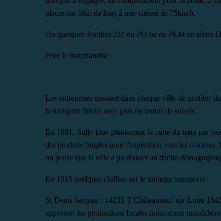
fourgon à bagages, un compartiment pour la poste, 2 co
places sur 18m de long à une vitesse de 75km/h.
Ou quelques Pacifics 231 du PO ou du PLM de séries D
Pour le marchandise
Les entreprises essaient dans chaque ville de profiter d
le transport fluvial avec plus ou moins de succès.
En 1881, Sully joue pleinement la carte du train par exe
des produits fragiles pour l'expédition vers les colonies.
on pense que la ville a pu résister au déclin démographiq
En 1913 quelques chiffres sur le tonnage transporté :
St Denis Jargeau : 14238 T Châteauneuf sur Loire 1843
apportent les productions locales notamment maraîchères