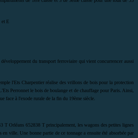
mpartiments de 1ère classe et 3 de 3ème classe pour une total de 55
 et E
u développement du transport ferroviaire qui vient concurrencer aussi
mple l'Ets Charpentier réalise des vrillons de bois pour la protection
 L'Ets Perronnet le bois de boulange et de chauffage pour Paris. Ainsi,
ue face à l'exode rurale de la fin du 19ème siècle.
3 T Orléans 652838 T principalement, les wagons des petites lignes
 en ville. Une bonne partie de ce tonnage a ensuite été absorbée par