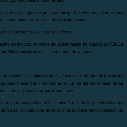
n'ont pu véritablement être résolus.
. Celle-ci est appréciée pour son transport de ville en ville un service
durée notamment par l'absence de correspondance.
 place pour faire face au retour de l'exode.
ttre les navettes ouvrières qui acheminaient les salariés de l'Ets La
jourd'hui) spécialisée dans la réparation de wagons.
verture a été lancée dans les années 60 avec distribution de prospectus
 populations mais elle a échoué, la SNCF, au dernier moment aurait
sement nous n'en n'avons pas trouvé trace.
 Loire un tramway reliant Châteauneuf sur Loire (la gare des champs)
 du fait de l'accumulation de dettes et de la concurrence également de