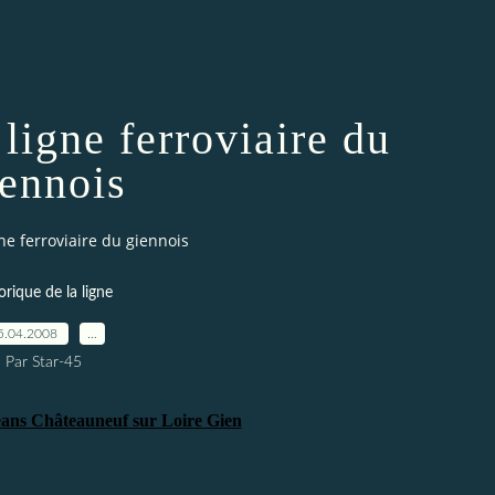
 ligne ferroviaire du
iennois
gne ferroviaire du giennois
orique de la ligne
5.04.2008
…
Par Star-45
léans Châteauneuf sur Loire Gien