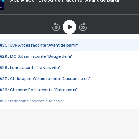
#30 : Eve Angeli raconte "Avant de partir"
#29 : MC Solaar raconte "Bouge de là"
28 : Lorie raconte "Je vais vite"
#27 : Christophe Willem raconte "Jacques a dit"
#26 : Chimène Badi raconte "Entre nous"
#25 : Indochine raconte "3e sexe"
#24 : Zaho raconte "C'est chelou"
#23 : Patrick Bruel raconte "Au café des délices"
#22 : Kyo raconte "Le chemin"