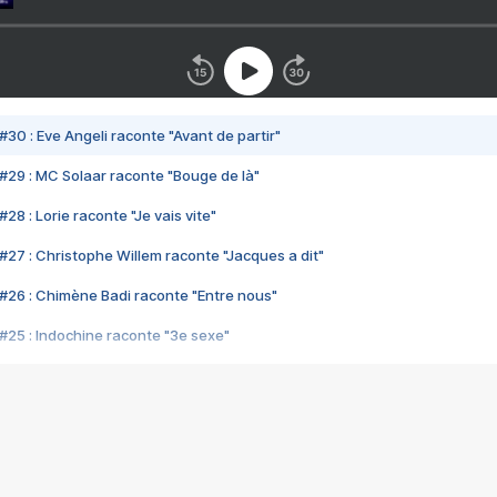
#30 : Eve Angeli raconte "Avant de partir"
#29 : MC Solaar raconte "Bouge de là"
28 : Lorie raconte "Je vais vite"
#27 : Christophe Willem raconte "Jacques a dit"
#26 : Chimène Badi raconte "Entre nous"
#25 : Indochine raconte "3e sexe"
#24 : Zaho raconte "C'est chelou"
#23 : Patrick Bruel raconte "Au café des délices"
#22 : Kyo raconte "Le chemin"
#21 : Nolwenn Leroy raconte "Cassé"