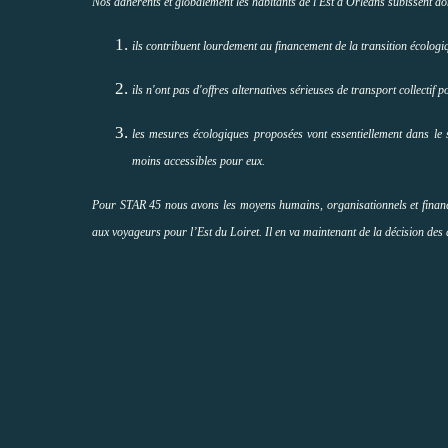
Nos adhérents et globalement les habitants de l'Est d'Orléans subissent don
ils contribuent lourdement au financement de la transition écologi
ils n'ont pas d'offres alternatives sérieuses de transport collecti
les mesures écologiques proposées vont essentiellement dans le s
moins accessibles pour eux.
Pour STAR 45 nous avons les moyens humains, organisationnels et financier
aux voyageurs pour l’Est du Loiret. Il en va maintenant de la décision des 