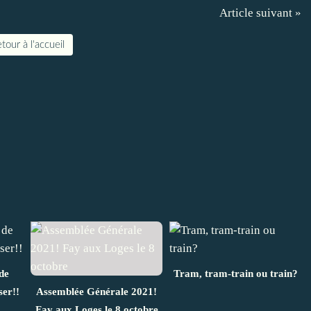
Article suivant »
tour à l'accueil
de
Tram, tram-train ou train?
ser!!
Assemblée Générale 2021!
Fay aux Loges le 8 octobre