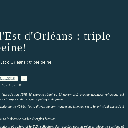
'Est d'Orléans : triple
peine!
Est d'Orléans : triple peine!
4.11.2018
…
Par Star-45
l’association STAR 45 (bureau réuni ce 13 novembre) évoque quelques réflexions qui
is le rapport de l’enquête publique de janvier.
ropéenne de 40 M€ faute d'avoir pu commencer les travaux, reste le principal obstacle à
e la fiscalité sur les énergies fossiles.
roduits pétroliers et la TVA, collectent des recettes pour la mise en place de services et