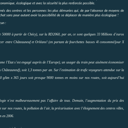
onomique, écologique et avec la sécurité la plus renforcée possible.
ignés des centres et les personnes les plus démunies qui, de par l’absence de moyens de
achat sans pour autant avoir la possibilité de se déplacer de manière plus écologique !
cun :
e 50000 à partir de Chécy), sur la RD2060, par an, ce sont quelques 33 Millions d’euros
placer entre Châteauneuf et Orléans! (en partant de fourchettes basses 4l consommé/jour X
me l’Etat s’est engagé auprès de l’Europe), un usager du train peut aisément économiser
 Châteauneuf), soit 1,3 tonnes par an. Sur l’estimation de trafic voyageurs attendue sur la
00 g/km x 365 jours soit presque 9000 tonnes en moins sur nos routes, soit aujourd’hui
ologie n’est malheureusement pas l’affaire de tous. Demain, l’augmentation du prix des
e sur nos routes, la pollution de l’air, la précarisation avec l’éloignement des centres villes,
on en 2006.