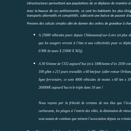
infrastructures permettant aux populations de se déplacer de manière éc
Avec la hausse de ces prélèvements, ce sont les habitants les plus élo
transports alternatifs et compétitifs, subissent une baisse de pouvoir d’
Prenons des calculs simples afin de donner des ordres de grandeur à cha
A 25000 véhicules jours depuis Châteauneuf-sur-Loire (et plus d
que les usagers versent à l’état et aux collectivités pour se dé
0.90€ de taxes X 25000 X 365j).
A 30 €/tonne de CO2 aujourd’hui (et à 100€/tonne d’ici 2030 com
100 g/km x 215 jours travaillés x 60 km/jour (aller-retour Orléans
ligne ferroviaire, ce sont 4000 véhicules de moins x 60 km x 1
260000€ aujourd’hui et le triple dans 10 ans !
Nous voyons par la frilosité de certains de nos élus que l’éc
carburants, les péages à l’entrée des villes, la diminution de vitess
sont autant de combats que mènent l’association depuis sa créati