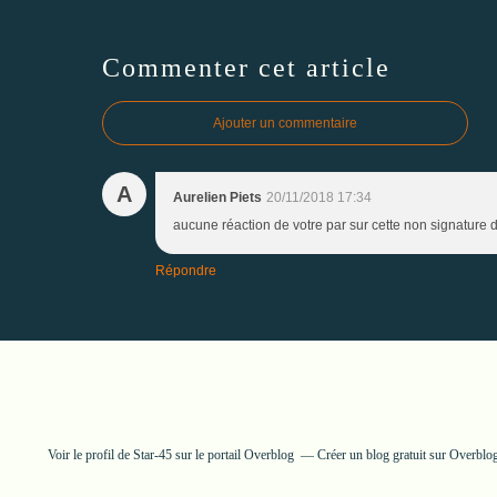
Commenter cet article
Ajouter un commentaire
A
Aurelien Piets
20/11/2018 17:34
aucune réaction de votre par sur cette non signature d
Répondre
Voir le profil de
Star-45
sur le portail Overblog
Créer un blog gratuit sur Overblo