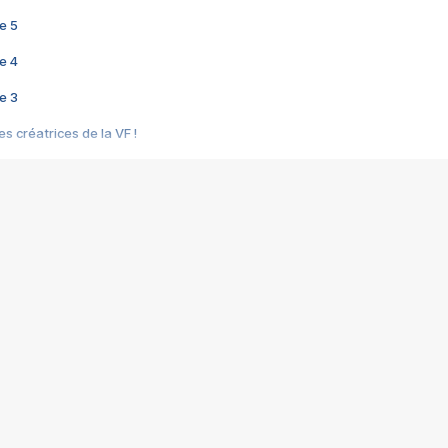
e 5
e 4
e 3
s créatrices de la VF !
e 2
e 1
e Mektoub My Love arrive enfin ! Rencontre avec Shaïn Boumedine et Sal
i : après Toni en famille
elle réalise le bouleversant Dites lui que je l'aime
ais ! Rencontre autour de Vie privée de Rebecca Zlotowski
 de Marguerite, Grave... Rencontre avec Ella Rumpf
 Les Rêveurs, un film intime sur la santé mentale