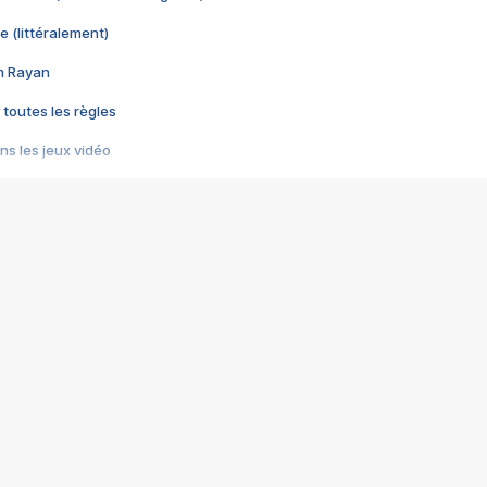
e (littéralement)
im Rayan
 toutes les règles
s les jeux vidéo
us choquant de Rockstar ? - Le scandale BULLY
e plus moche de Steam
du RÊVE tourne au CAUCHEMAR
pendant 8 heures
it… à tort
umiliés par un jeu vidéo
ire - Final Fantasy 8
ti un empire - Age of Empires