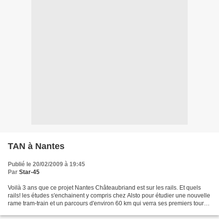
TAN à Nantes
Publié le 20/02/2009 à 19:45
Par
Star-45
Voilà 3 ans que ce projet Nantes Châteaubriand est sur les rails. Et quels
rails! les études s'enchainent y compris chez Alsto pour étudier une nouvelle
rame tram-train et un parcours d'environ 60 km qui verra ses premiers tours
de roues en juin 2010...